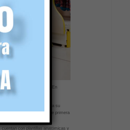
o mejor para sus pequeños. En
lta calidad, lo que garantiza su
de utilizar materias primas de primera
s cuentan con plantillas anatómicas y