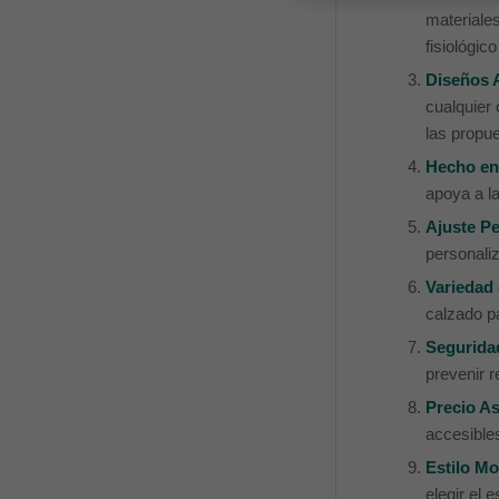
materiale
fisiológic
Diseños A
cualquier 
las propue
Hecho en
apoya a la
Ajuste Pe
personaliz
Variedad
calzado p
Segurida
prevenir 
Precio As
accesibles
Estilo Mo
elegir el 