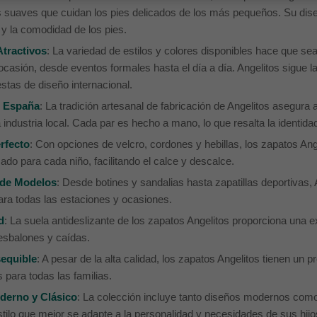
s suaves que cuidan los pies delicados de los más pequeños. Su dise
o y la comodidad de los pies.
tractivos
: La variedad de estilos y colores disponibles hace que sea 
ocasión, desde eventos formales hasta el día a día. Angelitos sigue 
stas de diseño internacional.
 España
: La tradición artesanal de fabricación de Angelitos asegura
 industria local. Cada par es hecho a mano, lo que resalta la identidad
rfecto
: Con opciones de velcro, cordones y hebillas, los zapatos Ang
ado para cada niño, facilitando el calce y descalce.
 de Modelos
: Desde botines y sandalias hasta zapatillas deportivas,
ara todas las estaciones y ocasiones.
d
: La suela antideslizante de los zapatos Angelitos proporciona una 
resbalones y caídas.
equible
: A pesar de la alta calidad, los zapatos Angelitos tienen un p
 para todas las familias.
derno y Clásico
: La colección incluye tanto diseños modernos como
estilo que mejor se adapte a la personalidad y necesidades de sus hijo