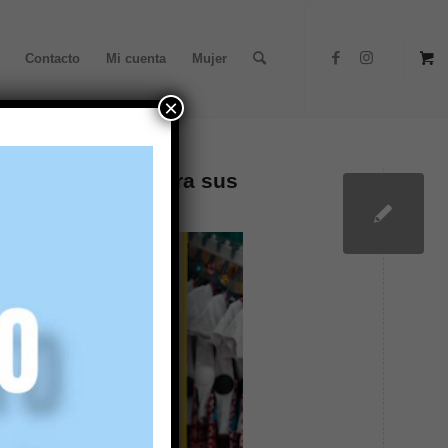
Contacto
Mi cuenta
Mujer
×
s de Angelitos para sus