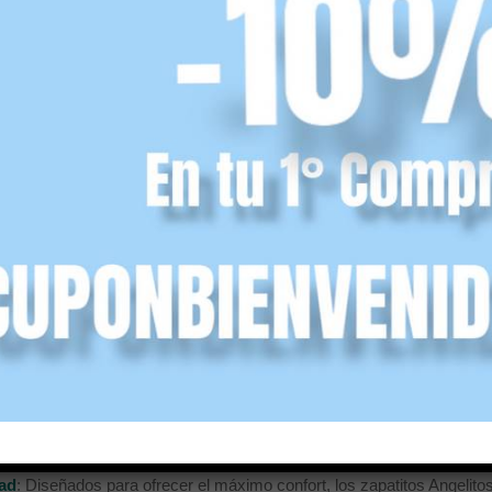
de Angelitos son una excelente opción para las mamás que buscan l
ú
te damos 10 razones para elegir esta marca de calzado infantil:
 Durabilidad
: Los zapatos Angelitos están hechos con materiales de a
d y resistencia, ideal para los niños activos. La empresa se asegura 
realiza un seguimiento y análisis en todas las fases de producción.
ad
: Diseñados para ofrecer el máximo confort, los zapatitos Angelito