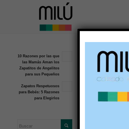
10 Razone
10 Razones por las que
Pequeño
las Mamás Aman los
Zapatitos de Angelitos
para sus Pequeños
Zapatos Respetuosos
para Bebés: 5 Razones
para Elegirlos