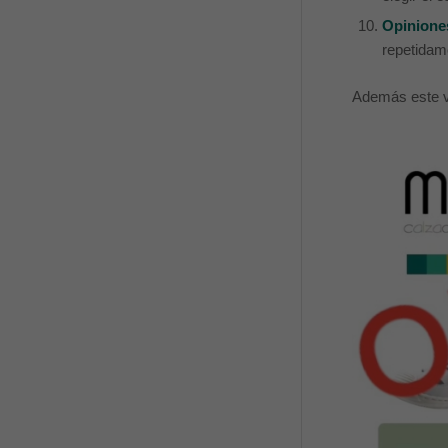
Opiniones
repetidame
Además este ve