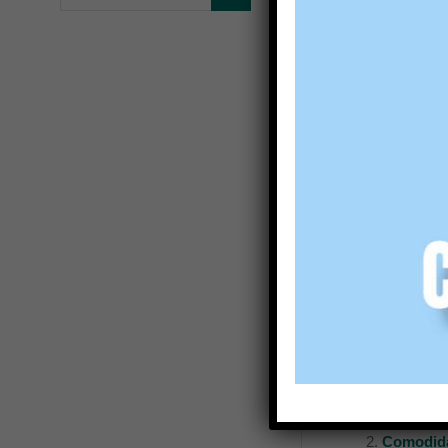
Los zapatitos 
Calzados Mil
Calidad y
durabilida
calidad y 
Comodid