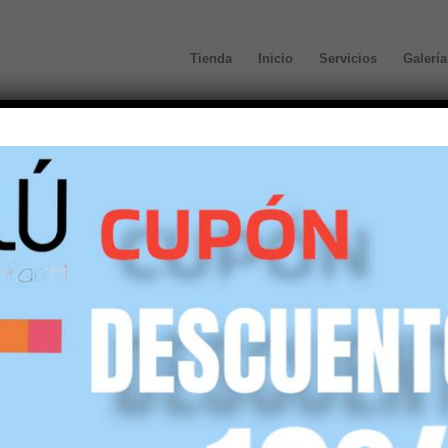
Tienda
Inicio
Servicios
Galería
s por las que las Mamás Aman los Zapatito
s