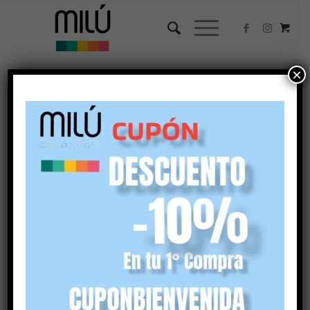
×
CONDICIONES
GENERALES DE
CONTRATACIÓN
Exponemos el documento contractual por el cual se
regirá la contratación de productos y servicios a través
del sitio web
https://calzadosmilu.com
propiedad de
Francisco José Conejero Forte
(en adelante el prestador
o Calzados Milú)
. La aceptación del presente
documento conlleva que el usuario:
Ha leído, entiende y comprende lo aquí expuesto.
Que es una persona con capacidad suficiente para