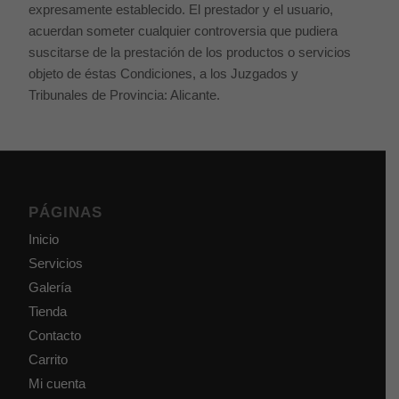
expresamente establecido. El prestador y el usuario,
acuerdan someter cualquier controversia que pudiera
suscitarse de la prestación de los productos o servicios
objeto de éstas Condiciones, a los Juzgados y
Tribunales de Provincia: Alicante.
PÁGINAS
Inicio
Servicios
Galería
Tienda
Contacto
Carrito
Mi cuenta