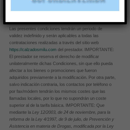
contratar.
Que asume todas las obligaciones aquí dispuestas.
Las presentes condiciones tendrán un periodo de
validez indefinido y serán aplicables a todas las
contrataciones realizadas a través del sitio web
https://calzadosmilu.com
del prestador. IMPORTANTE:
El prestador se reserva el derecho de modificar
unilateralmente dichas Condiciones, sin que ello pueda
afectar a los bienes o promociones que fueron
adquiridos previamente a la modificación. Por otra parte,
salvo indicación contraria, los contactos por teléfono o
por fax/módem tendrán los mismos costes que las
llamadas locales, por lo que no supondrán un coste
superior al de la tarifa básica. IMPORTANTE: Que
mediante la
Ley 12/2003, de 24 de noviembre, para la
reforma de la Ley 4/1997, de 9 de julio, de Prevención y
Asistencia en materia de Drogas, modificada por la Ley