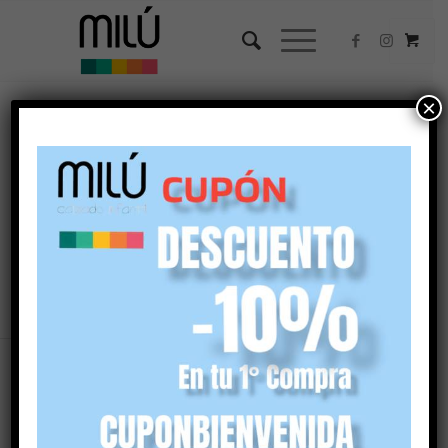
×
merceditas
Ordenar por
Por defecto
Mostrar
45 Artículos por página