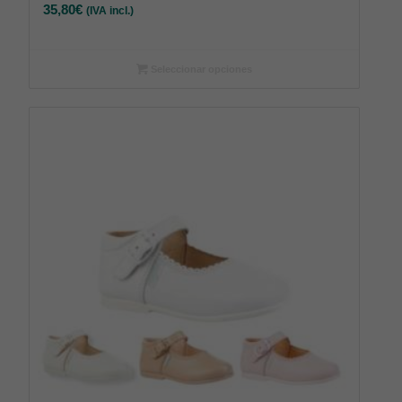
35,80
€
(IVA incl.)
Seleccionar opciones