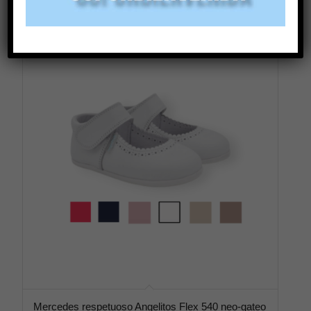
Mercedes respetuoso Angelitos Flex 540 neo-gateo