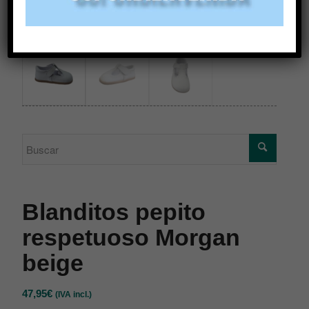
Blanditos pepito
respetuoso Morgan
beige
47,95
€
(IVA incl.)