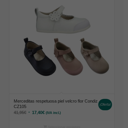
Merceditas respetuosa piel velcro flor Condiz
¡Oferta!
CZ105
41,95
€
17,40
€
(IVA incl.)
Seleccionar opciones