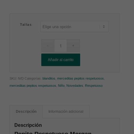
Tallas
Añadir al carrito
SKU:
N/D
Categorías:
blanditos
,
merceditas pepitos respetuosos
,
merceditas pepitos respetuosos
,
Niño
,
Novedades
,
Respetuoso
Descripción
Información adicional
Descripción
Pepito Respetuoso Morgan –