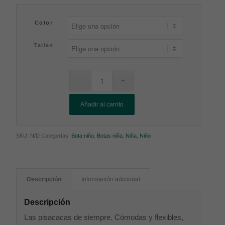
Color
Tallas
Añadir al carrito
SKU:
N/D
Categorías:
Bota niño
,
Botas niña
,
Niña
,
Niño
Descripción
Información adicional
Descripción
Las pisacacas de siempre. Cómodas y flexibles,