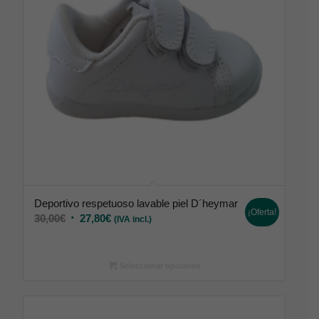
Deportivo respetuoso lavable piel D´heymar
¡Oferta!
30,00
€
27,80
€
(IVA incl.)
Seleccionar opciones