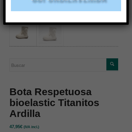
Bota Respetuosa
bioelastic Titanitos
Ardilla
47,95
€
(IVA incl.)