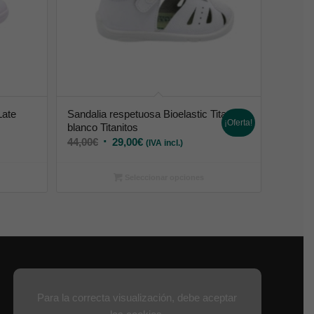
Late
Sandalia respetuosa Bioelastic Tita
¡Oferta!
blanco Titanitos
44,00
€
29,00
€
(IVA incl.)
Seleccionar opciones
Para la correcta visualización, debe aceptar