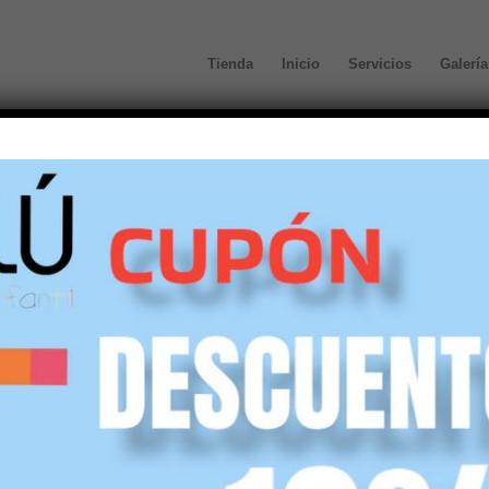
Tienda
Inicio
Servicios
Galería
Botas respetuosa Etna 
Crio’s
58,80
€
(IVA incl.)