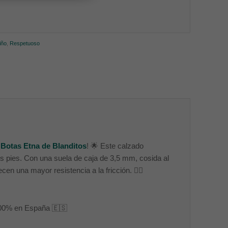
iño
,
Respetuoso
s
Botas Etna de Blanditos
! 🌟 Este calzado
s pies. Con una suela de caja de 3,5 mm, cosida al
n una mayor resistencia a la fricción. 🚶‍♂️
 100% en España 🇪🇸