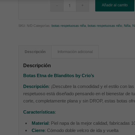
Añadir al carrito
SKU:
N/D
Categorías:
botas respetuosas niña
,
botas respetuosas niño
,
Niña
,
N
Descripción
Información adicional
Descripción
Botas Etna de Blanditos by Crio’s
Descripción
: ¡Descubre la comodidad y el estilo con la
respetuoso está diseñado pensando en el bienestar de tu
corte, completamente plana y sin DROP, estas botas ofrece
Características
:
Material
: Piel napa de la mejor calidad, fabricadas
Cierre
: Cómodo doble velcro de ida y vuelta