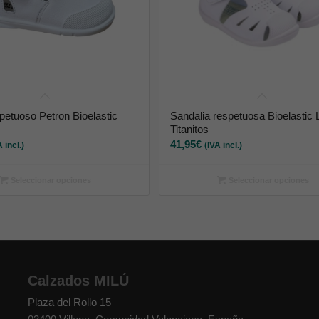
petuoso Petron Bioelastic
Sandalia respetuosa Bioelastic 
Titanitos
41,95
€
A incl.)
(IVA incl.)
Seleccionar opciones
Seleccionar opciones
Calzados MILÚ
Plaza del Rollo 15