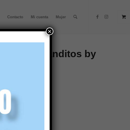
Contacto
Mi cuenta
Mujer
×
navy de Blanditos by