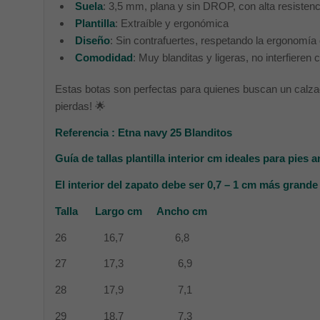
Suela
: 3,5 mm, plana y sin DROP, con alta resistenci
Plantilla
: Extraíble y ergonómica
Diseño
: Sin contrafuertes, respetando la ergonomía 
Comodidad
: Muy blanditas y ligeras, no interfieren 
Estas botas son perfectas para quienes buscan un calzad
pierdas! 🌟
Referencia : Etna navy 25 Blanditos
Guía de tallas plantilla interior cm ideales para pies 
El interior del zapato debe ser 0,7 – 1 cm más grande 
Talla Largo cm Ancho cm
26 16,7 6,8
27 17,3 6,9
28 17,9 7,1
29 18,7 7,3