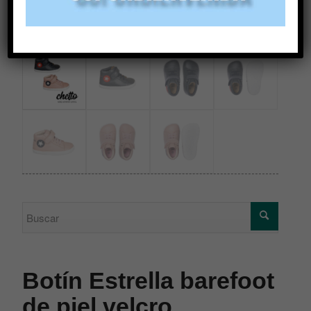
Botín Estrella barefoot
de piel velcro