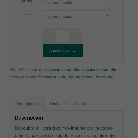
Tallas
Color
Añadir al carrito
SKU:
N/D
Categorías:
botas respetuosas niña
,
botas respetuosas niño
,
chetto
,
deportivos respetuosos
,
Niña
,
Niño
,
Novedades
,
Respetuoso
Descripción
Información adicional
Descripción
Descubre la libertad de movimiento con nuestros
botines barefoot de piel, diseñados especialmente