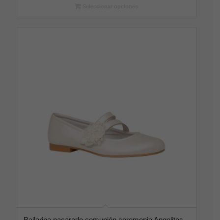
Seleccionar opciones
Bailarina nacarado comunión ceremonia Angelitos