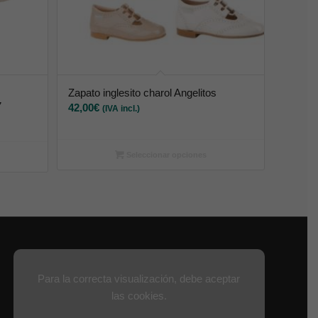
Zapato inglesito charol Angelitos
7
42,00
€
(IVA incl.)
Seleccionar opciones
Para la correcta visualización, debe aceptar
las cookies.