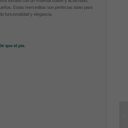
to está forrado con un material suave y acolchado,
ueños. Estas merceditas son perfectas tanto para
o funcionalidad y elegancia.
e que el pie.