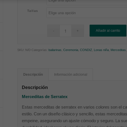
Tallas
Añadir al carrito
SKU:
N/D
Categorías:
bailarinas
,
Ceremonia
,
CONDIZ
,
Lonas niña
,
Merceditas
Descripción
Información adicional
Descripción
Merceditas de Serratex
Estas merceditas de serratex en varios colores son el 
estilo. Con un diseño clásico y sencillo, estas mercedit
empeine, asegurando un ajuste cómodo y seguro. La sue