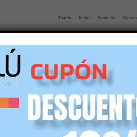
Tienda
Inicio
Servicios
Galería
Merceditas serratex niñ
24,00
€
20,90
€
(IVA incl.)