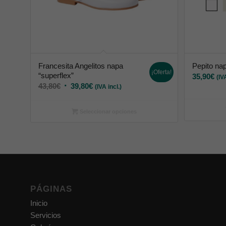
Francesita Angelitos napa
Pepito nap
¡Oferta!
“superflex”
35,90
€
(IV
43,80
€
39,80
€
(IVA incl.)
Seleccionar opciones
PÁGINAS
Inicio
Servicios