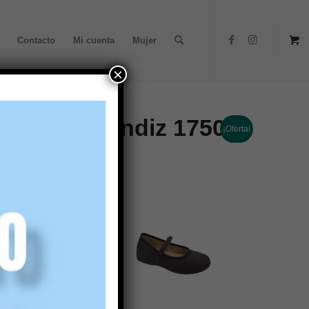
Contacto
Mi cuenta
Mujer
×
a velcro Condiz 1750
¡Oferta!