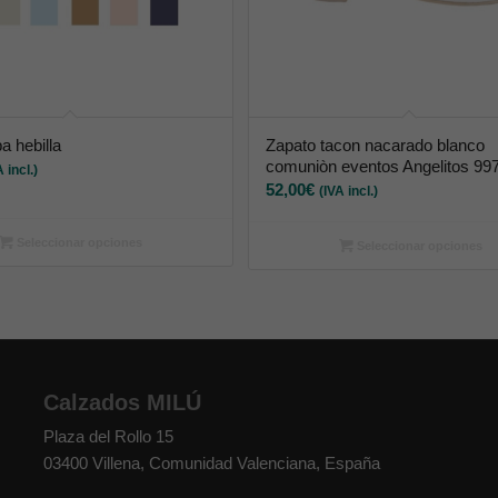
a hebilla
Zapato tacon nacarado blanco
comuniòn eventos Angelitos 99
A incl.)
52,00
€
(IVA incl.)
Seleccionar opciones
Seleccionar opciones
Calzados MILÚ
Plaza del Rollo 15
03400
Villena
,
Comunidad Valenciana
,
España