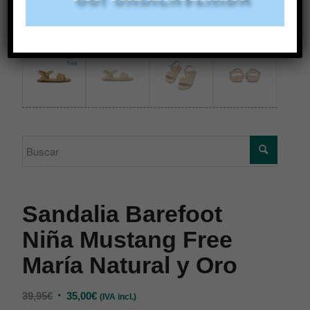
Sandalia Barefoot
Niña Mustang Free
María Natural y Oro
39,95
€
35,00
€
(IVA incl.)