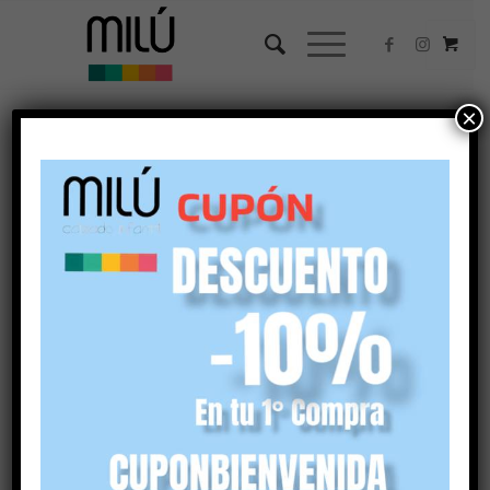
×
¡Oferta!