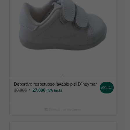
Deportivo respetuoso lavable piel D´heymar
¡Oferta!
30,00
€
27,80
€
(IVA incl.)
Seleccionar opciones