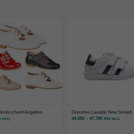
lesito charol Angelitos
Deportivo Lavable New Smash T
44,05
€
–
47,78
€
A incl.)
(IVA incl.)