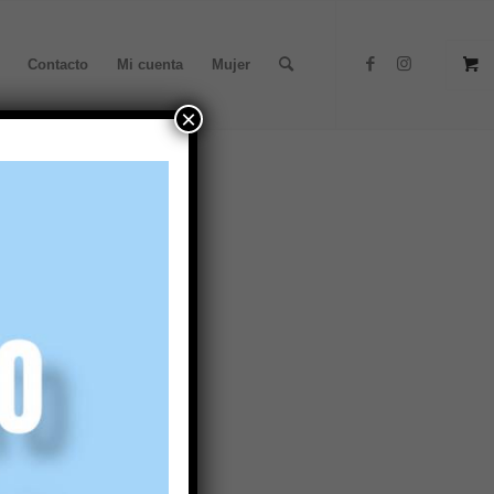
Contacto
Mi cuenta
Mujer
×
gelitos 449