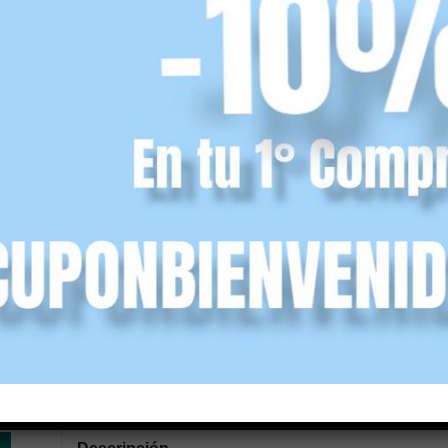
Tallas
Color
Añadir al carrito
SKU:
N/D
Categorías:
Niño
,
Outlet
,
Sandalias
,
Sandalias niño
Descripción
Información adicional