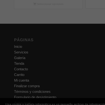
Seleccionar opciones
PÁGINAS
Inicio
Servicios
Galería
Tienda
Contacto
Carrito
Mi cuenta
Finalizar compra
Términos y condiciones
Formulario de desistimiento
Aviso legal
Una cookie o galleta informática es un pequeño archivo de informació