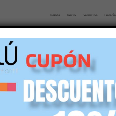
Tienda
Inicio
Servicios
Galería
Sandalia velcro niño An
44,00
€
(IVA incl.)