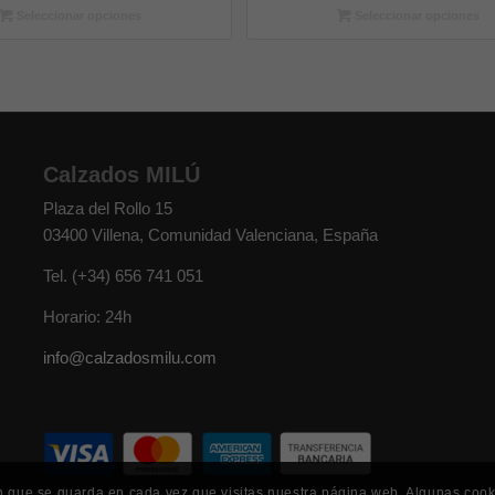
Seleccionar opciones
Seleccionar opciones
Calzados MILÚ
Plaza del Rollo 15
03400
Villena
,
Comunidad Valenciana
,
España
Tel.
(+34) 656 741 051
Horario: 24h
info@calzadosmilu.com
n que se guarda en cada vez que visitas nuestra página web. Algunas coo