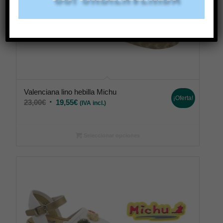
Valenciana lino hebilla Michu
¡Oferta!
23,00
€
19,55
€
(IVA incl.)
Seleccionar opciones