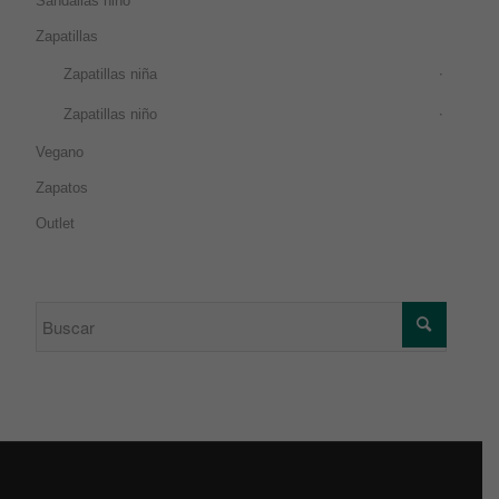
Sandalias niño
Zapatillas
Zapatillas niña
Zapatillas niño
Vegano
Zapatos
Outlet