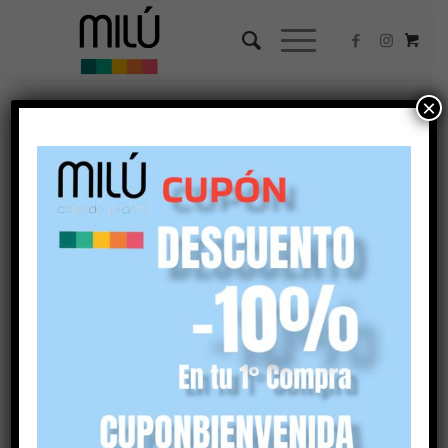
×
Ordenar por
Por defecto
Mostrar
45 Artículos por página