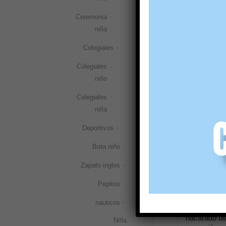
Bailarina n
Ceremonia
comunión c
niña
Angelitos 9
48,90
€
(IVA i
Colegiales
Colegiales
Selecciona
niño
Colegiales
niña
Deportivos
Bota niño
Zapato ingles
Pepitos
nauticos
Zapato taco
nacarado bl
Niña