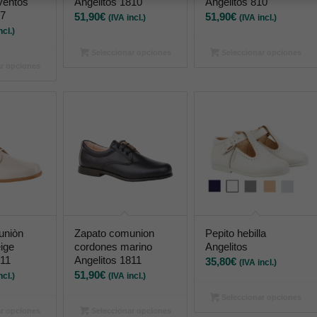
ventos
Angelitos 1810
Angelitos 810
97
51,90
€
51,90
€
(IVA incl.)
(IVA incl.)
ncl.)
Seleccionar opciones
Seleccionar opciones
r opciones
uniòn
Zapato comunion
Pepito hebilla
ige
cordones marino
Angelitos
811
Angelitos 1811
35,80
€
(IVA incl.)
51,90
€
ncl.)
(IVA incl.)
Seleccionar opciones
r opciones
Seleccionar opciones