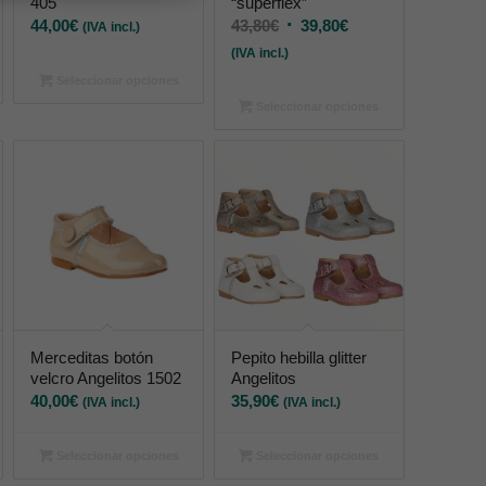
405
“superflex”
44,00
€
43,80
€
39,80
€
(IVA incl.)
(IVA incl.)
Seleccionar opciones
Seleccionar opciones
Merceditas botón
Pepito hebilla glitter
velcro Angelitos 1502
Angelitos
40,00
€
35,90
€
(IVA incl.)
(IVA incl.)
Seleccionar opciones
Seleccionar opciones