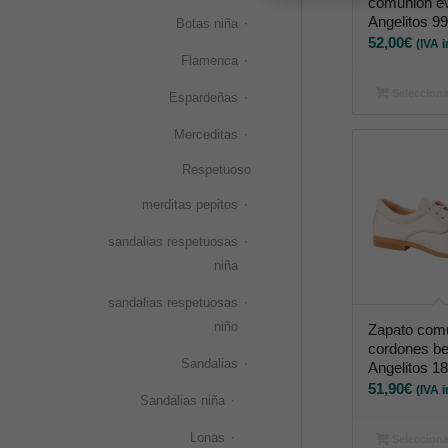
comuniòn e
Angelitos 9
Botas niña
52,00
€
(IVA i
Flamenca
Selecciona
Espardeñas
Merceditas
Respetuoso
merditas pepitos
sandalias respetuosas
niña
sandalias respetuosas
niño
Zapato com
cordones be
Sandalias
Angelitos 1
51,90
€
(IVA i
Sandalias niña
Lonas
Selecciona