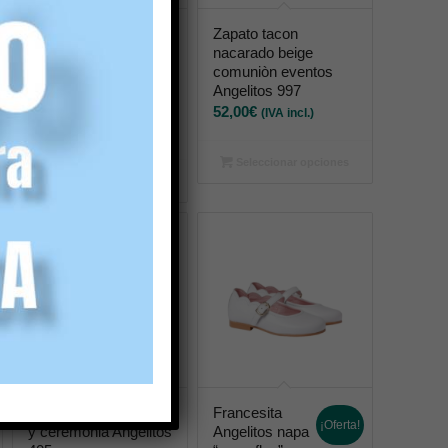
Zapato de Comunión
Zapato tacon
de Niña con Lazo
nacarado beige
Blanco y Hebilla
comuniòn eventos
Ajustable Yowas
Angelitos 997
26202
52,00
€
(IVA incl.)
58,90
€
(IVA incl.)
Seleccionar opciones
Seleccionar opciones
Zapato lino comuniòn
Francesita
¡Oferta!
y ceremonia Angelitos
Angelitos napa