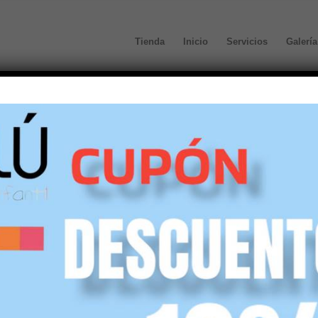
Tienda
Inicio
Servicios
Galería
defecto
Mostrar
45 Artículos por página