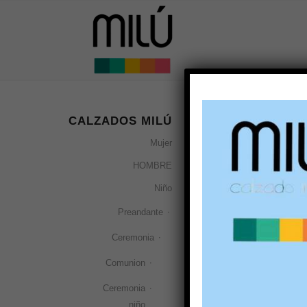
CALZADOS MILÚ
Zapatos
Mujer
Ordenar por
Por 
HOMBRE
Niño
Preandante
Ceremonia
Comunion
Ceremonia
niño