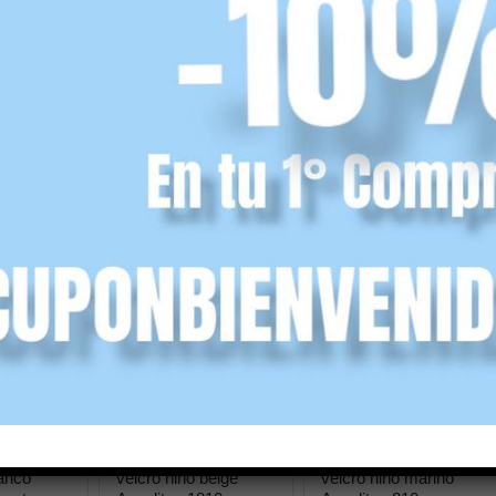
acarado
Francesita correa
Zapato comunión piel
eremonia
lazo raso Remedios
lino Yowas 26150
91
Titanitos
57,17
€
(IVA incl.)
52,00
€
ncl.)
(IVA incl.)
Seleccionar opciones
r opciones
Seleccionar opciones
n
Zapato comunión
Zapato comuniòn
anco
velcro niño beige
velcro niño marino