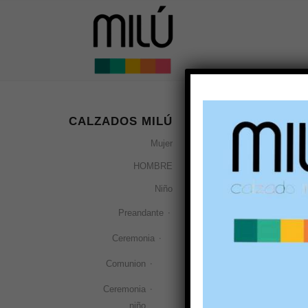
CALZADOS MILÚ
Ordenar por
Por 
Mujer
HOMBRE
Niño
Preandante
Ceremonia
Comunion
Ceremonia
Sandalia re
niño