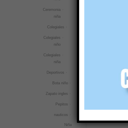
piel Océano
48,95
€
(IVA i
Ceremonia
niña
Selecciona
Colegiales
Colegiales
niño
Colegiales
niña
Deportivos
Bota niño
Zapato ingles
Pepitos
nauticos
Niña