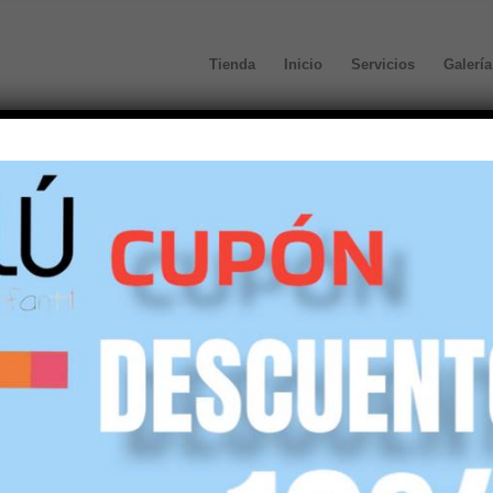
Tienda
Inicio
Servicios
Galería
defecto
Mostrar
45 Artículos por página
spetuosa