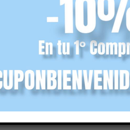
 Blanditos
ncl.)
r opciones