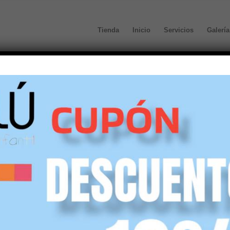
Tienda
Inicio
Servicios
Galería
defecto
Mostrar
45 Artículos por página