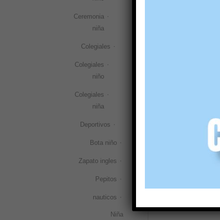
Deportivo co
Ceremonia
Joma Play
niña
31,90
€
(IVA i
Colegiales
Selecciona
Colegiales
niño
Colegiales
niña
Deportivos
Bota niño
Zapato ingles
Pepitos
nauticos
Niña