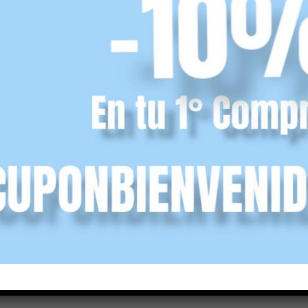
legial
Mini deportivo bebe
Bota deportiva
velcro Angelitos
Pablosky blc/rosa
blc/marino
25,90
€
ncl.)
(IVA incl.)
44,90
€
(IVA incl.)
r opciones
Seleccionar opciones
Seleccionar opciones