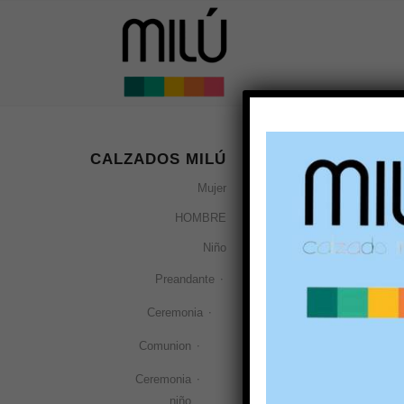
CALZADOS MILÚ
blanco/rosa
Mujer
Ordenar por
Por 
HOMBRE
Niño
Preandante
Ceremonia
Comunion
Ceremonia
niño