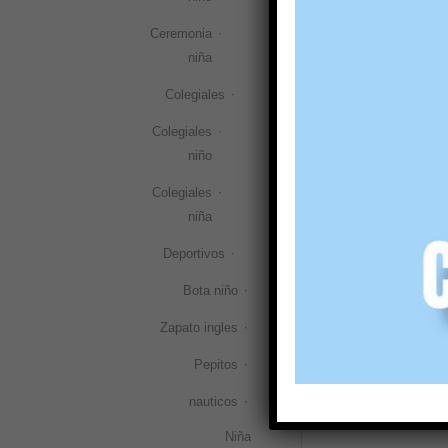
Inglesitas c
Ceremonia
lengüeta
niña
Angelitos
40,00
€
37
Colegiales
(IVA incl.)
Colegiales
niño
Selecciona
Colegiales
niña
Deportivos
Bota niño
Zapato ingles
Pepitos
nauticos
Niña