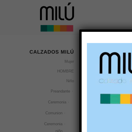
CALZADOS MILÚ
charol burdeos
Mujer
Ordenar por
Por 
HOMBRE
Niño
Preandante
Ceremonia
Comunion
Ceremonia
niño