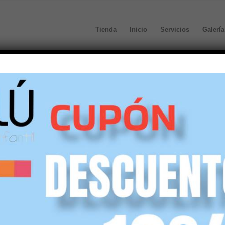
Tienda
Inicio
Servicios
Galería
defecto
Mostrar
45 Artículos por página