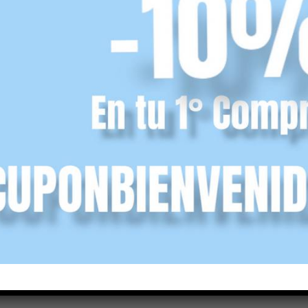
harol
¡Oferta!
,90
€
r opciones