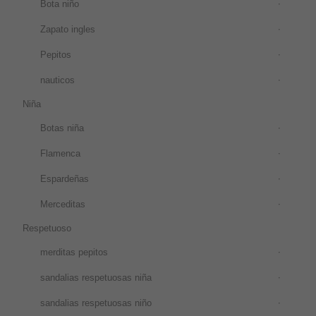
Bota niño
Zapato ingles
Pepitos
nauticos
Niña
Botas niña
Flamenca
Espardeñas
Merceditas
Respetuoso
merditas pepitos
sandalias respetuosas niña
sandalias respetuosas niño