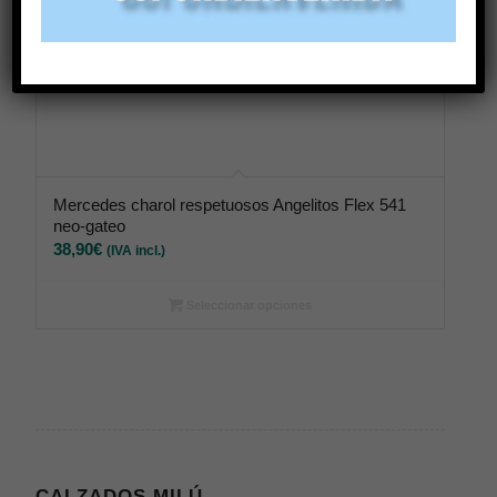
Mercedes charol respetuosos Angelitos Flex 541
neo-gateo
38,90
€
(IVA incl.)
Seleccionar opciones
CALZADOS MILÚ