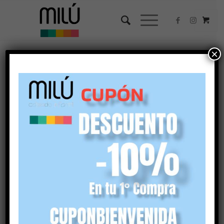
×
Ordenar por
Por defecto
Mostrar
45 Artículos por página