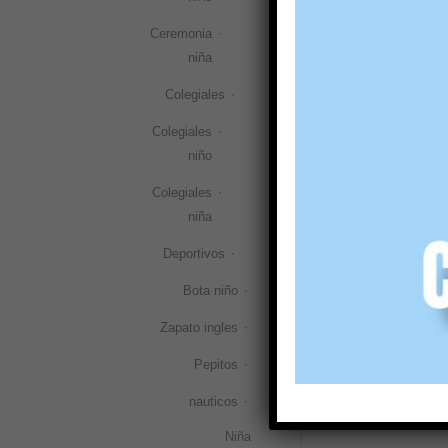
Menorquina 
Ceremonia
mini glitter 
niña
24,90
€
(IVA i
Colegiales
Selecciona
Colegiales
niño
Colegiales
niña
Deportivos
Bota niño
Zapato ingles
Pepitos
nauticos
Niña