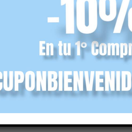
velcro
Pepito hebilla glitter
Angelitos
Angelitos
35,90
€
ncl.)
(IVA incl.)
r opciones
Seleccionar opciones