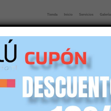
Tienda
Inicio
Servicios
Galería
defecto
Mostrar
45 Artículos por página