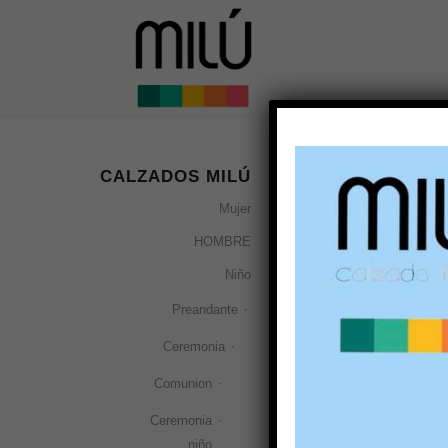
CALZADOS MILÚ
glitter rosa
Mujer
Ordenar por
Por 
HOMBRE
Niño
Preandante
Ceremonia
Comunion
Ceremonia
niño