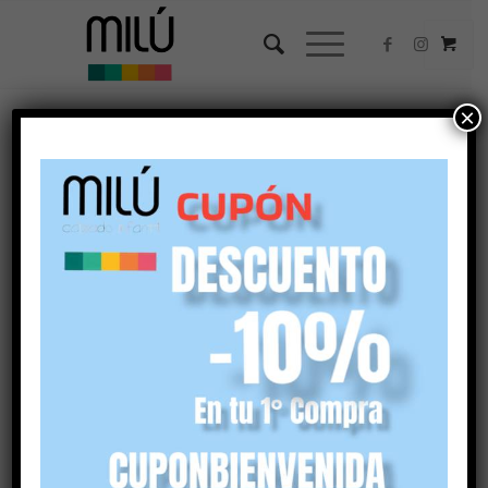
×
Ordenar por
Por defecto
Mostrar
45 Artículos por página