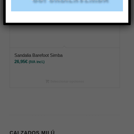
Sandalia Barefoot Simba
26,95
€
(IVA incl.)
Seleccionar opciones
CALZADOS MILÚ