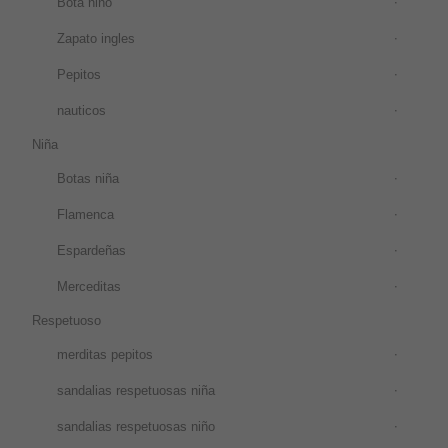
Bota niño
Zapato ingles
Pepitos
nauticos
Niña
Botas niña
Flamenca
Espardeñas
Merceditas
Respetuoso
merditas pepitos
sandalias respetuosas niña
sandalias respetuosas niño