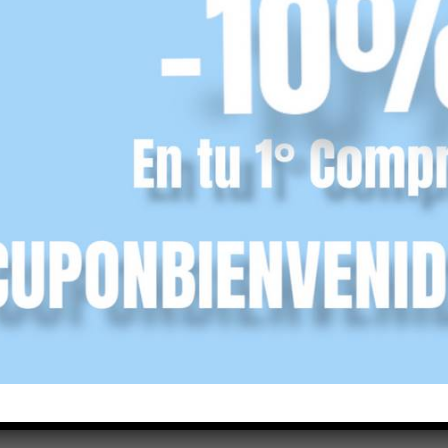
¡Oferta!
¡Oferta!
ino
ceremonia lino
os
hebilla lazo
Angelitos
,00
€
36,00
€
31,95
€
(IVA incl.)
r opciones
Seleccionar opciones