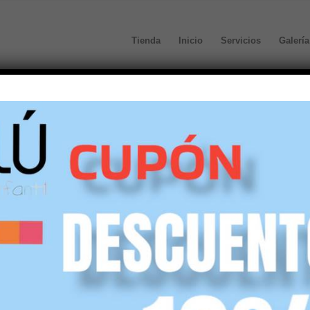
Tienda
Inicio
Servicios
Galería
defecto
Mostrar
45 Artículos por página
Bailarina