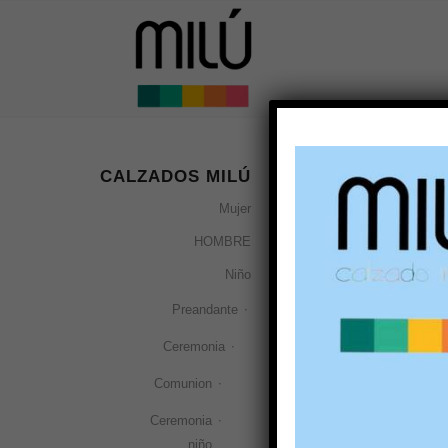
CALZADOS MILÚ
Ordenar por
Por 
Mujer
HOMBRE
Niño
Preandante
Ceremonia
Comunion
Ceremonia
Bailarina
niño