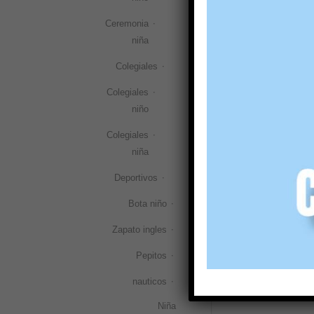
ceremonia l
lazo Angelit
Ceremonia
1568
niña
36,00
€
32
(IVA incl.)
Colegiales
Colegiales
Selecciona
niño
Colegiales
niña
Deportivos
Bota niño
Zapato ingles
Pepitos
nauticos
Niña