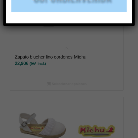
Zapato blucher lino cordones Michu
22,90
€
(IVA incl.)
Seleccionar opciones