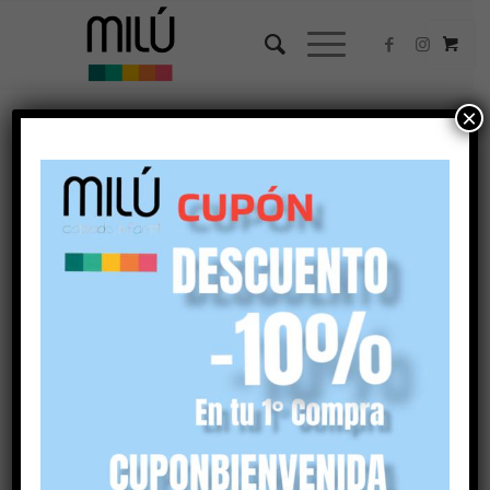
×
Ordenar por
Por defecto
Mostrar
45 Artículos por página