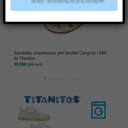
Sandalias respetuosas piel lavable Cangrejo L560
de Titanitos
39,95
€
(IVA incl.)
Seleccionar opciones