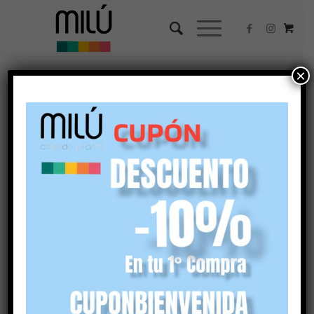
×
Ordenar por
Por defecto
Mostrar
45 Artículos por página