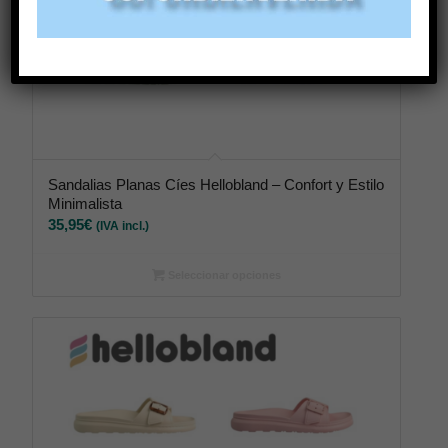
Sandalias Planas Cíes Hellobland – Confort y Estilo
Minimalista
35,95
€
(IVA incl.)
Seleccionar opciones