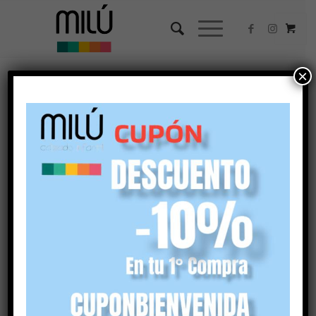
×
Ordenar por
Por defecto
Mostrar
45 Artículos por página