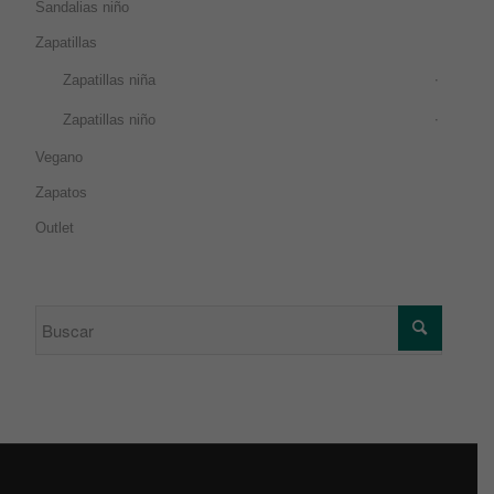
Sandalias niño
Zapatillas
Zapatillas niña
Zapatillas niño
Vegano
Zapatos
Outlet