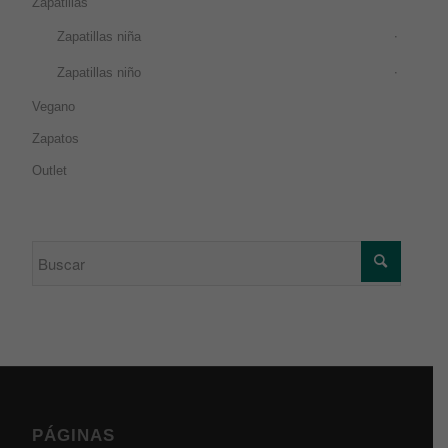
Zapatillas
Zapatillas niña
Zapatillas niño
Vegano
Zapatos
Outlet
PÁGINAS