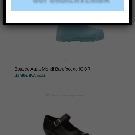
Bota de Agua Mendi Barefoot de IGOR
31,90
€
(IVA incl.)
Seleccionar opciones