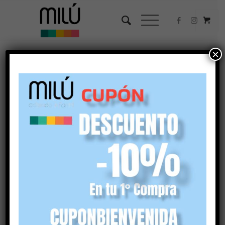
×
turquesa
Ordenar por
Por defecto
Mostrar
45 Artículos por página