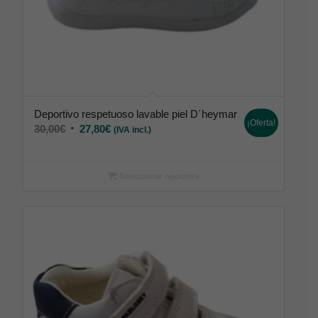
Deportivo respetuoso lavable piel D´heymar
¡Oferta!
30,00
€
27,80
€
(IVA incl.)
Seleccionar opciones