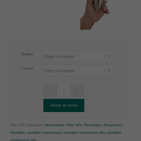
Color
Tallas
Añadir al carrito
SKU:
N/D
Categorías:
Menorquinas
,
Niña
,
Niño
,
Novedades
,
Respetuoso
,
Sandalias
,
sandalias respetuosas
,
sandalias respetuosas niña
,
sandalias
respetuosas niño